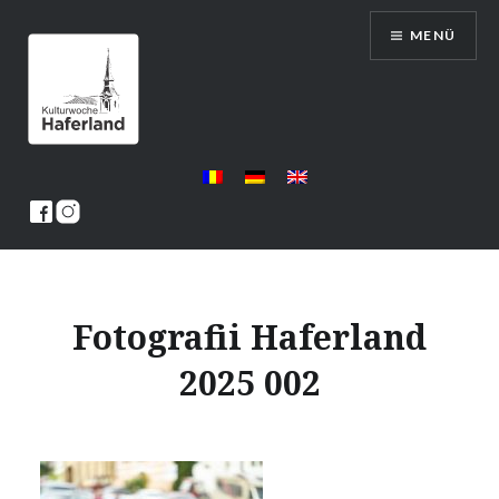
Direkt
MENÜ
zum
Inhalt
Saptamana Haferland
Fotografii Haferland
2025 002