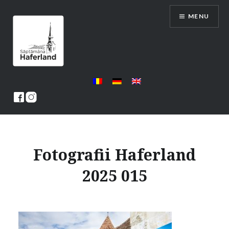
Skip
MENU
to
content
Saptamana Haferland
Fotografii Haferland
2025 015