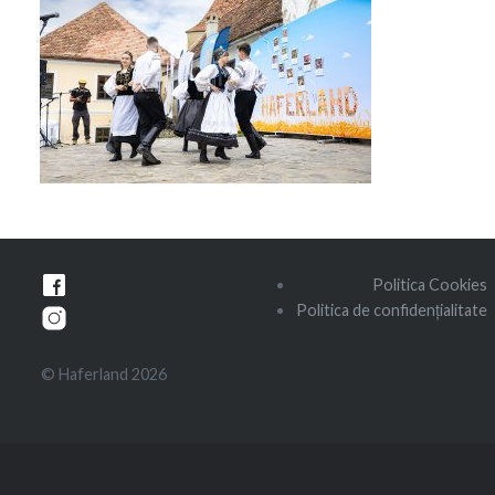
Navigare
Politica Cookies
în
Politica de confidențialitate
articole
© Haferland 2026