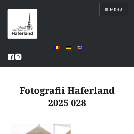
Skip
MENU
to
content
Saptamana Haferland
Fotografii Haferland
2025 028