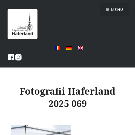
Skip
MENU
to
content
Saptamana Haferland
Fotografii Haferland
2025 069