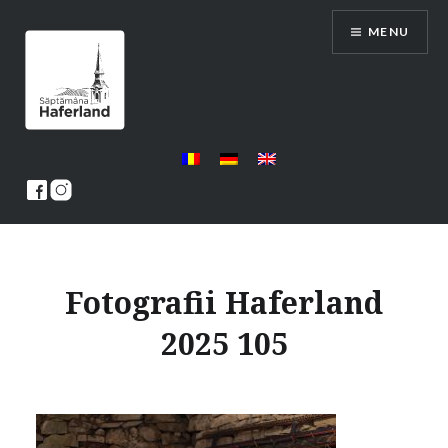
Skip
MENU
to
content
Saptamana Haferland
Fotografii Haferland
2025 105