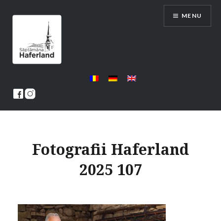
Skip
MENU
to
content
Saptamana Haferland
Fotografii Haferland
2025 107