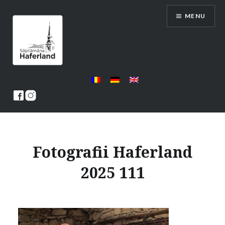
Skip
MENU
to
content
Saptamana Haferland
Fotografii Haferland
2025 111